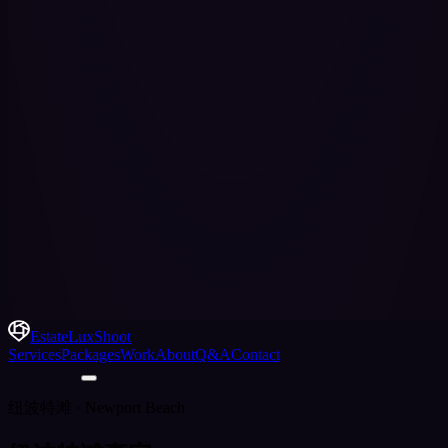
EstateLuxShoot
Services
Packages
Work
About
Q&A
Contact
纽波特滩 · Newport Beach