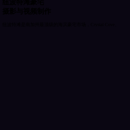
纽波特滩豪宅
摄影与视频制作
纽波特滩是南加州最顶级的海滨豪宅市场，Crystal Cove、
Newport Coast的山海一线豪宅、Corona del Mar的滨海庄园与
Fashion Island周边的高端公寓，共同构成了橙县最璀璨的奢华
地产版图。太平洋的湛蓝海岸线、壮阔的日落景观和温润的海
洋气候，使纽波特滩成为华人高净值买家追求海岸生活方式的
终极目的地。
纽波特滩海景豪宅的摄影精髓
纽波特滩豪宅摄影的核心在于将太平洋的壮观视野与室内高端
装潢融为一体。Crystal Cove和Newport Coast的山顶豪宅享有
360度无遮挡海景，无人机航拍能够以最震撼的方式展现物业
与海岸线的位置关系。我们的FAA认证飞手熟悉纽波特滩沿海
空域的特殊要求，能够在遵守相关法规的前提下拍摄出最具视
觉冲击力的航拍素材。
Corona del Mar的滨海豪宅和Back Bay附近的水景物业则需要
不同的摄影策略。水面倒影、游艇泊位和沙滩入口等独特元素